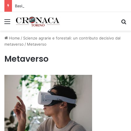
Basket Torino: gli allenamenti Pre-Raduno in programma dal10 al 14 agosto
Menu
C
Home
/
Scienze agrarie e forestali: un contributo decisivo dal
metaverso
/
Metaverso
Metaverso