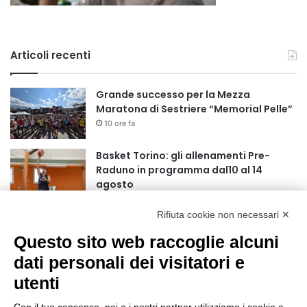
Articoli recenti
Grande successo per la Mezza
Maratona di Sestriere “Memorial Pelle”
10 ore fa
Basket Torino: gli allenamenti Pre-
Raduno in programma dal10 al 14
agosto
18 ore fa
Rifiuta cookie non necessari ✕
75 anni di INFN. La comunità, la storia, il
futuro della ricerca in fisica
Questo sito web raccoglie alcuni
fondamentale in Italia
dati personali dei visitatori e
18 ore fa
utenti
Stop alla linea Torino-Bardonecchia
nel pieno della stagione turistica