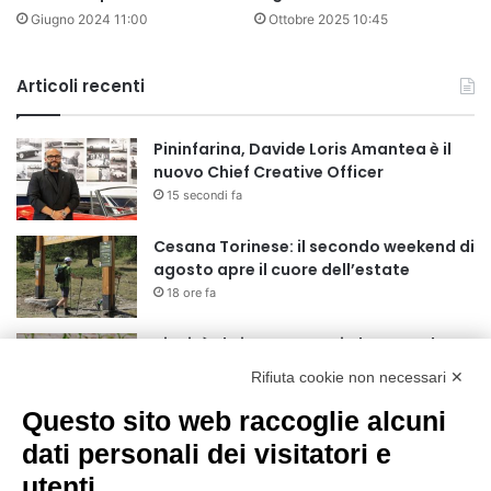
Giugno 2024 11:00
Ottobre 2025 10:45
Articoli recenti
Pininfarina, Davide Loris Amantea è il
nuovo Chief Creative Officer
15 secondi fa
Cesana Torinese: il secondo weekend di
agosto apre il cuore dell’estate
18 ore fa
Siccità: Il Piemonte avvia le procedure
per la richiesta dello stato di calamità
Rifiuta cookie non necessari ✕
naturale
19 ore fa
Questo sito web raccoglie alcuni
Reale Mutua, ecco il programma del
dati personali dei visitatori e
precampionato
utenti