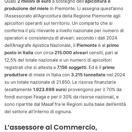
Quasi
2 milioni di euro
a sostegno dell’
apicoltura e
produzione del miele
in Piemonte. Li assegna quest’anno
l’Assessorato all’Agricoltura della Regione Piemonte agli
apicoltori operanti sul territorio. Un comparto che si
conferma il più rilevante a livello nazionale per numero di
operatori e consistenza di alveari: secondo i dati 2024
dell’Anagrafe Apistica Nazionale, il
Piemonte
è al
primo
posto in Italia
con circa
215.000 alveari
censiti, pari al
12,5% del totale nazionale e un numero di apicoltori
registrati che si attesta a
7.156 soggetti
. Ed è il
primo
produttore
di miele in Italia con
3.215 tonnellate
nel 2024
su un totale nazionale di 21.850. Le risorse finanziarie
(esattamente
1.923.699 euro
) provengono per il 70% da
fondi europei Feaga e per il 30% da risorse nazionali, e
sono ripartite dal Masaf fra le Regioni sulla base dell’entità
del settore all’interno di ognuna.
L’assessore al Commercio,