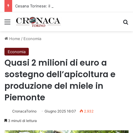
Cesana Torinese: il secondo weekend di agosto apre il cuore dell’estate
Menu
C
Home
/
Economia
Economia
Quasi 2 milioni di euro a
sostegno dell’apicoltura e
produzione del miele in
Piemonte
CronacaTorino
Giugno 2025 16:07
2.932
3 minuti di lettura