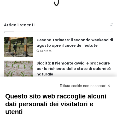
Articoli recenti
Cesana Torinese: il secondo weekend di
agosto apre il cuore dell’estate
13 ore fa
Siccità: Il Piemonte avvia le procedure
per la richiesta dello stato di calamità
naturale
14 ore fa
Rifiuta cookie non necessari ✕
Reale Mutua, ecco il programma del
precampionato
Questo sito web raccoglie alcuni
17 ore fa
dati personali dei visitatori e
utenti
Nidi comunali: dalla Regione 1,5 milioni