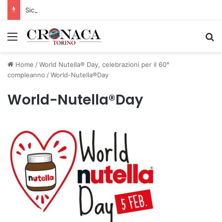
Siccità: Il Piemonte avvia le procedure per la richiesta dello stato di calamità naturale
Menu
C
Home
/
World Nutella® Day, celebrazioni per il 60°
compleanno
/
World-Nutella®Day
World-Nutella®Day