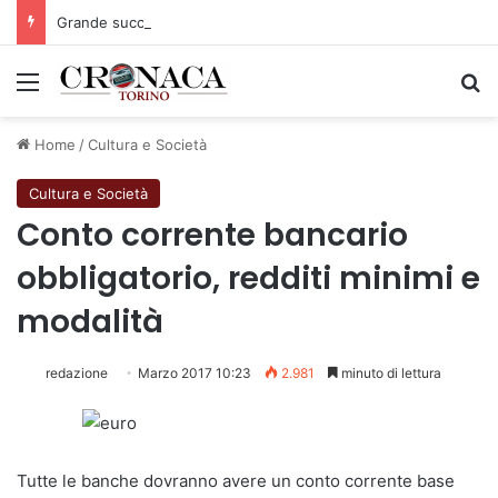
Grande successo per la Mezza Maratona di Sestriere “Memorial Pelle”
Menu
C
Home
/
Cultura e Società
Cultura e Società
Conto corrente bancario
obbligatorio, redditi minimi e
modalità
redazione
Marzo 2017 10:23
2.981
minuto di lettura
Tutte le banche dovranno avere un conto corrente base