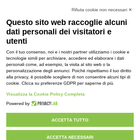
Raduno in programma dal10 al 14
Rifiuta cookie non necessari ✕
agosto
1 giorno fa
Questo sito web raccoglie alcuni
75 anni di INFN. La comunità, la storia, il
dati personali dei visitatori e
futuro della ricerca in fisica
utenti
fondamentale in Italia
1 giorno fa
Con il tuo consenso, noi e i nostri partner utilizziamo i cookie e
Stop alla linea Torino-Bardonecchia
tecnologie simili per archiviare, accedere ed elaborare i dati
nel pieno della stagione turistica
personali come, ad esempio, la visita al sito web o la
personalizzazione degli annunci. Poiché rispettiamo il tuo diritto
1 giorno fa
alla privacy, è possibile scegliere di non consentire alcuni tipi di
cookie. Clicca su preferenze GDPR per saperne di più.
Grande partecipazione alla Festa della
Madonna della Neve al Rifugio Ciao
Visualizza la Cookie Policy Completa
Pais
Powered by
2 giorni fa
ACCETTA TUTTO
Visibileweb - IT03270560802 - info@cronacamilano.it
ACCETTA NECESSARI
Privacy Policy