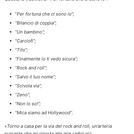
“
Per fortuna che ci sono io”;
“Bilancio di coppia”;
“Un bambino”;
“Carciofi”;
“Tito”;
“Finalmente io ti vedo sicura”;
“Rock and roll”;
“Salvo il tuo nome”;
“Scivola via”;
“Zeno”;
“Non lo so!”;
“Mica siamo ad Hollywood”
.
«
Torno a casa per la via del rock and roll, un’arteria
pulsante che mi riporta alle mie radici più