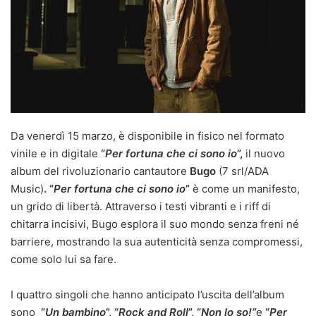
Da venerdì 15 marzo, è disponibile in fisico nel formato
vinile e in digitale
“
Per fortuna che ci sono io
”,
il nuovo
album del rivoluzionario cantautore
Bugo
(7 srl/ADA
Music)
.
“
Per fortuna che ci sono io
”
è come un manifesto,
un grido di libertà. Attraverso i testi vibranti e i riff di
chitarra incisivi, Bugo esplora il suo mondo senza freni né
barriere, mostrando la sua autenticità senza compromessi,
come solo lui sa fare.
I quattro singoli che hanno anticipato l’uscita dell’album
sono
“
Un bambino
”, “
Rock and Roll
”, “
Non lo so!”
e
“
Per