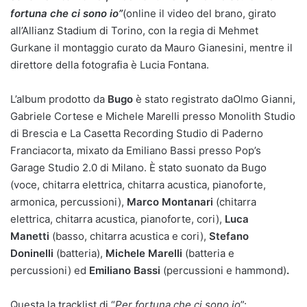
fortuna che ci sono io
”
(online il video del brano, girato
all’Allianz Stadium di Torino, con la regia di Mehmet
Gurkane il montaggio curato da Mauro Gianesini, mentre il
direttore della fotografia è Lucia Fontana.
L’album prodotto da
Bugo
è stato registrato daOlmo Gianni,
Gabriele Cortese e Michele Marelli presso Monolith Studio
di Brescia e La Casetta Recording Studio di Paderno
Franciacorta, mixato da Emiliano Bassi presso Pop’s
Garage Studio 2.0 di Milano. È stato suonato da Bugo
(voce, chitarra elettrica, chitarra acustica, pianoforte,
armonica, percussioni),
Marco Montanari
(chitarra
elettrica, chitarra acustica, pianoforte, cori),
Luca
Manetti
(basso, chitarra acustica e cori),
Stefano
Doninelli
(batteria),
Michele Marelli
(batteria e
percussioni) ed
Emiliano Bassi
(percussioni e hammond)
.
Questa la tracklist di “
Per fortuna che ci sono io
”: