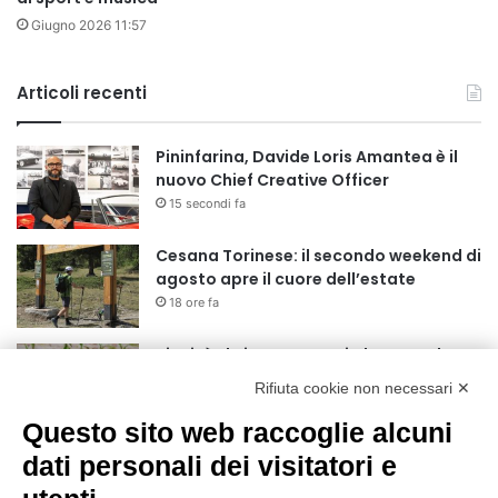
Giugno 2026 11:57
Articoli recenti
Pininfarina, Davide Loris Amantea è il
nuovo Chief Creative Officer
15 secondi fa
Cesana Torinese: il secondo weekend di
agosto apre il cuore dell’estate
18 ore fa
Siccità: Il Piemonte avvia le procedure
per la richiesta dello stato di calamità
Rifiuta cookie non necessari ✕
naturale
19 ore fa
Questo sito web raccoglie alcuni
Reale Mutua, ecco il programma del
dati personali dei visitatori e
precampionato