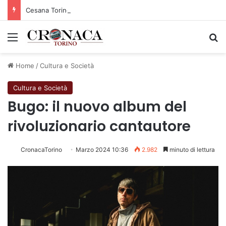
Cesana Torinese: il secondo weekend di agosto apre il cuore dell’estate
Menu
C
Home
/
Cultura e Società
Cultura e Società
Bugo: il nuovo album del
rivoluzionario cantautore
CronacaTorino
Marzo 2024 10:36
2.982
minuto di lettura