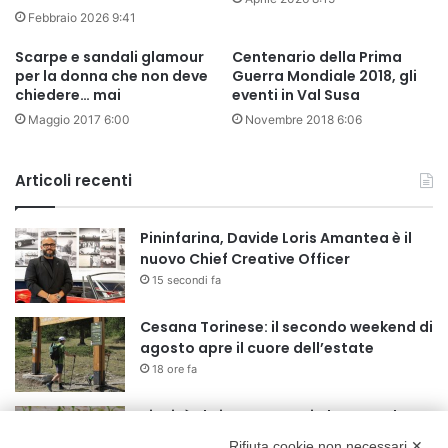
Febbraio 2026 9:41
Scarpe e sandali glamour
Centenario della Prima
per la donna che non deve
Guerra Mondiale 2018, gli
chiedere… mai
eventi in Val Susa
Maggio 2017 6:00
Novembre 2018 6:06
Articoli recenti
Pininfarina, Davide Loris Amantea è il
nuovo Chief Creative Officer
15 secondi fa
Cesana Torinese: il secondo weekend di
agosto apre il cuore dell’estate
18 ore fa
Siccità: Il Piemonte avvia le procedure
per la richiesta dello stato di calamità
Rifiuta cookie non necessari ✕