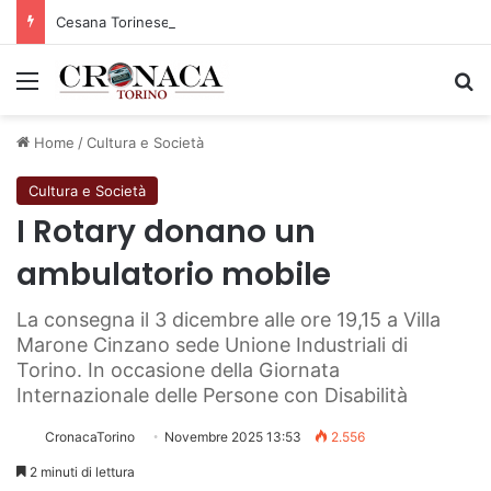
Cesana Torinese: il secondo weekend di agosto apre il cuore dell’estate
Menu
C
Home
/
Cultura e Società
Cultura e Società
I Rotary donano un
ambulatorio mobile
La consegna il 3 dicembre alle ore 19,15 a Villa
Marone Cinzano sede Unione Industriali di
Torino. In occasione della Giornata
Internazionale delle Persone con Disabilità
CronacaTorino
Novembre 2025 13:53
2.556
2 minuti di lettura