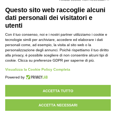
naturale
Questo sito web raccoglie alcuni
19 ore fa
dati personali dei visitatori e
Reale Mutua, ecco il programma del
precampionato
utenti
22 ore fa
Con il tuo consenso, noi e i nostri partner utilizziamo i cookie e
Nidi comunali: dalla Regione 1,5 milioni
tecnologie simili per archiviare, accedere ed elaborare i dati
di euro per ampliare gli orari dei servizi
personali come, ad esempio, la visita al sito web o la
personalizzazione degli annunci. Poiché rispettiamo il tuo diritto
a parità di tariffa
alla privacy, è possibile scegliere di non consentire alcuni tipi di
1 giorno fa
cookie. Clicca su preferenze GDPR per saperne di più.
Eclissi di Sole del 12 agosto: potenziati i
Visualizza la Cookie Policy Completa
collegamenti verso la collina
1 giorno fa
Powered by
ACCETTA TUTTO
Visibileweb - IT03270560802 - info@cronacamilano.it
ACCETTA NECESSARI
Privacy Policy