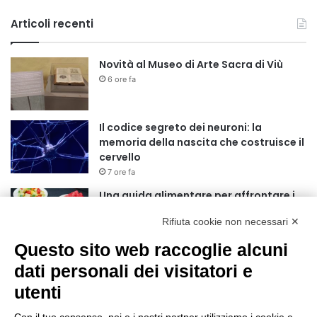
Articoli recenti
Novità al Museo di Arte Sacra di Viù
6 ore fa
Il codice segreto dei neuroni: la
memoria della nascita che costruisce il
cervello
7 ore fa
Una guida alimentare per affrontare i
giorni più caldi: come idratarsi e cosa
Rifiuta cookie non necessari ✕
portare in tavola a Ferragosto
11 ore fa
Questo sito web raccoglie alcuni
Basket Torino guarda al futuro:
dati personali dei visitatori e
accordo pluriennale con il giovane
utenti
Alberto Mossi
11 ore fa