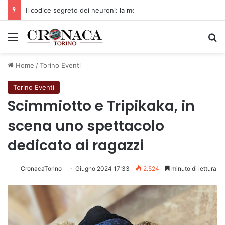
Il codice segreto dei neuroni: la memoria della nascita che costruisce il cervello
Menu
C
Home
/
Torino Eventi
Torino Eventi
Scimmiotto e Tripikaka, in
scena uno spettacolo
dedicato ai ragazzi
CronacaTorino
Giugno 2024 17:33
2.524
minuto di lettura