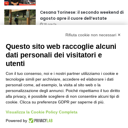
r
:
Cesana Torinese: il secondo weekend di
agosto apre il cuore dell’estate
18 ore fa
Rifiuta cookie non necessari ✕
Siccità: Il Piemonte avvia le procedure
per la richiesta dello stato di calamità
Questo sito web raccoglie alcuni
naturale
dati personali dei visitatori e
19 ore fa
utenti
Reale Mutua, ecco il programma del
precampionato
Con il tuo consenso, noi e i nostri partner utilizziamo i cookie e
22 ore fa
tecnologie simili per archiviare, accedere ed elaborare i dati
personali come, ad esempio, la visita al sito web o la
Nidi comunali: dalla Regione 1,5 milioni
personalizzazione degli annunci. Poiché rispettiamo il tuo diritto
di euro per ampliare gli orari dei servizi
alla privacy, è possibile scegliere di non consentire alcuni tipi di
cookie. Clicca su preferenze GDPR per saperne di più.
a parità di tariffa
1 giorno fa
Visualizza la Cookie Policy Completa
Eclissi di Sole del 12 agosto: potenziati i
Powered by
collegamenti verso la collina