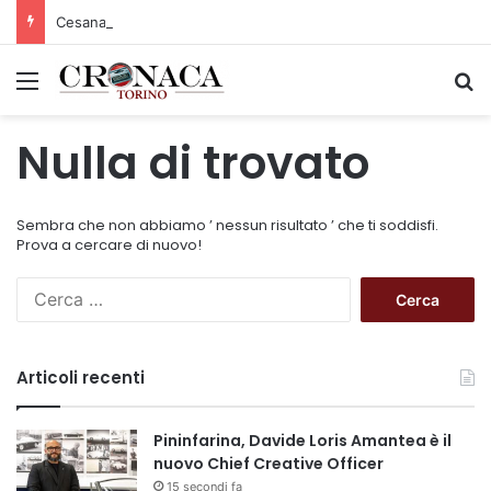
Cesana Torinese: il secondo weekend di agosto apre il cuore dell’estate
Menu
C
Nulla di trovato
Sembra che non abbiamo ’ nessun risultato ’ che ti soddisfi.
Prova a cercare di nuovo!
R
i
c
e
Articoli recenti
r
c
a
Pininfarina, Davide Loris Amantea è il
p
nuovo Chief Creative Officer
e
15 secondi fa