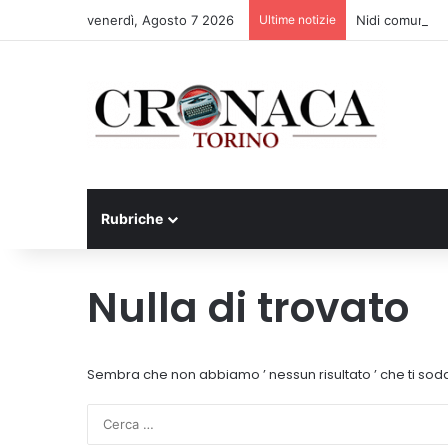
venerdì, Agosto 7 2026
Ultime notizie
Nidi comunali: d
Rubriche
Nulla di trovato
Sembra che non abbiamo ’ nessun risultato ’ che ti sodd