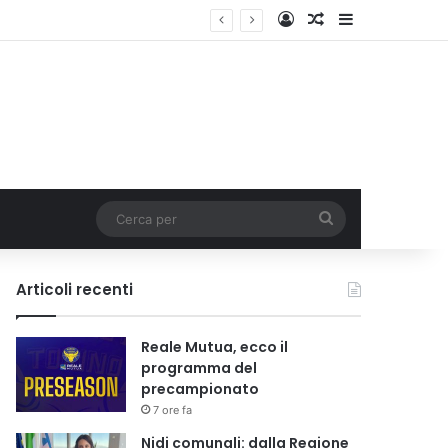
Accedi
Un articolo a c
Barra lateral
i tariffa
Cerca
per
Articoli recenti
Reale Mutua, ecco il
programma del
precampionato
7 ore fa
Nidi comunali: dalla Regione