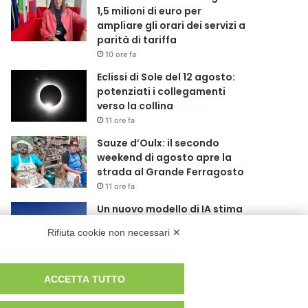
1,5 milioni di euro per
ampliare gli orari dei servizi a
parità di tariffa
10 ore fa
Eclissi di Sole del 12 agosto:
potenziati i collegamenti
verso la collina
11 ore fa
Sauze d’Oulx: il secondo
weekend di agosto apre la
strada al Grande Ferragosto
11 ore fa
Un nuovo modello di IA stima
il volume dei ghiacciai del
Rifiuta cookie non necessari ✕
pianeta
12 ore fa
Al San Luigi Gonzaga
ACCETTA TUTTO
restituita la vista a un occhio
senza più speranze