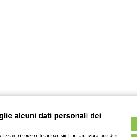
c
e
r
c
a
p
e
r
:
lie alcuni dati personali dei
utilizziamo i cookie e tecnologie simili per archiviare, accedere