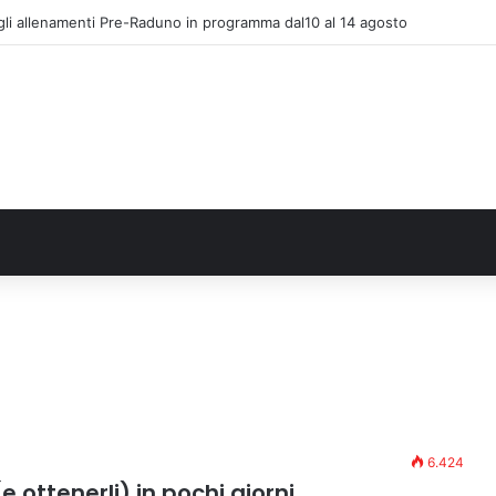
gli allenamenti Pre-Raduno in programma dal10 al 14 agosto
6.424
e ottenerli) in pochi giorni