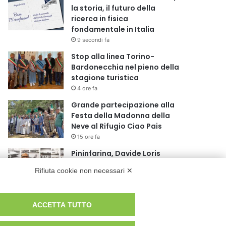
la storia, il futuro della
ricerca in fisica
fondamentale in Italia
9 secondi fa
Stop alla linea Torino-
Bardonecchia nel pieno della
stagione turistica
4 ore fa
Grande partecipazione alla
Festa della Madonna della
Neve al Rifugio Ciao Pais
15 ore fa
Pininfarina, Davide Loris
Amantea è il nuovo Chief
Rifiuta cookie non necessari ✕
Creative Officer
1 giorno fa
Cesana Torinese: il secondo
ACCETTA TUTTO
weekend di agosto apre il
cuore dell’estate