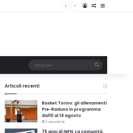
Accedi
Un articolo a c
Barra lateral
Cerca
per
Articoli recenti
Basket Torino: gli allenamenti
Pre-Raduno in programma
dal10 al 14 agosto
2 secondi fa
75 anni di INFN. La comunità,