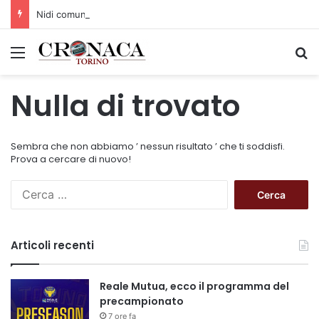
Nidi comunali: dalla Regione 1,5 milioni di euro per ampliare gli orari dei servizi a parità di tariffa
Menu
C
Nulla di trovato
Sembra che non abbiamo ’ nessun risultato ’ che ti soddisfi.
Prova a cercare di nuovo!
R
i
c
e
Articoli recenti
r
c
a
Reale Mutua, ecco il programma del
p
precampionato
e
7 ore fa