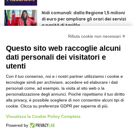
r
:
Nidi comunali: dalla Regione 1,5 milioni
di euro per ampliare gli orari dei servizi
a parità di tariffa
10 ore fa
Rifiuta cookie non necessari ✕
Eclissi di Sole del 12 agosto: potenziati i
Questo sito web raccoglie alcuni
collegamenti verso la collina
11 ore fa
dati personali dei visitatori e
utenti
Sauze d’Oulx: il secondo weekend di
agosto apre la strada al Grande
Con il tuo consenso, noi e i nostri partner utilizziamo i cookie e
Ferragosto
tecnologie simili per archiviare, accedere ed elaborare i dati
11 ore fa
personali come, ad esempio, la visita al sito web o la
personalizzazione degli annunci. Poiché rispettiamo il tuo diritto
Un nuovo modello di IA stima il volume
alla privacy, è possibile scegliere di non consentire alcuni tipi di
dei ghiacciai del pianeta
cookie. Clicca su preferenze GDPR per saperne di più.
12 ore fa
Visualizza la Cookie Policy Completa
Al San Luigi Gonzaga restituita la vista
Powered by
a un occhio senza più speranze