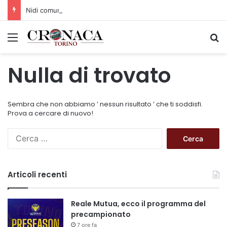
Nidi comunali: dalla Regione 1,5 milioni di euro per ampliare gli orari dei servizi a parità di tariffa
Menu
C
Nulla di trovato
Sembra che non abbiamo ’ nessun risultato ’ che ti soddisfi.
Prova a cercare di nuovo!
R
i
c
e
Articoli recenti
r
c
a
Reale Mutua, ecco il programma del
p
precampionato
e
7 ore fa