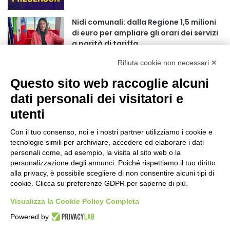
r
:
Nidi comunali: dalla Regione 1,5 milioni
di euro per ampliare gli orari dei servizi
a parità di tariffa
10 ore fa
Rifiuta cookie non necessari ✕
Eclissi di Sole del 12 agosto: potenziati i
Questo sito web raccoglie alcuni
collegamenti verso la collina
11 ore fa
dati personali dei visitatori e
utenti
Sauze d’Oulx: il secondo weekend di
agosto apre la strada al Grande
Con il tuo consenso, noi e i nostri partner utilizziamo i cookie e
Ferragosto
tecnologie simili per archiviare, accedere ed elaborare i dati
11 ore fa
personali come, ad esempio, la visita al sito web o la
personalizzazione degli annunci. Poiché rispettiamo il tuo diritto
Un nuovo modello di IA stima il volume
alla privacy, è possibile scegliere di non consentire alcuni tipi di
dei ghiacciai del pianeta
cookie. Clicca su preferenze GDPR per saperne di più.
12 ore fa
Visualizza la Cookie Policy Completa
Al San Luigi Gonzaga restituita la vista
Powered by
a un occhio senza più speranze