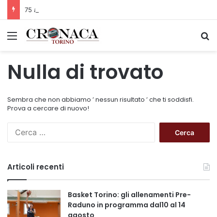
75 anni di INFN. La comunità, la storia, il futuro della ricerca in fisica fondamentale in Italia
Menu
C
Nulla di trovato
Sembra che non abbiamo ’ nessun risultato ’ che ti soddisfi.
Prova a cercare di nuovo!
R
i
c
e
Articoli recenti
r
c
a
Basket Torino: gli allenamenti Pre-
p
Raduno in programma dal10 al 14
e
agosto