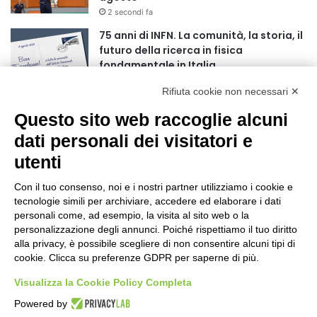
r
2 secondi fa
:
75 anni di INFN. La comunità, la storia, il
futuro della ricerca in fisica
fondamentale in Italia
9 secondi fa
Rifiuta cookie non necessari ✕
Stop alla linea Torino-Bardonecchia
Questo sito web raccoglie alcuni
nel pieno della stagione turistica
4 ore fa
dati personali dei visitatori e
utenti
Grande partecipazione alla Festa della
Madonna della Neve al Rifugio Ciao
Con il tuo consenso, noi e i nostri partner utilizziamo i cookie e
Pais
tecnologie simili per archiviare, accedere ed elaborare i dati
15 ore fa
personali come, ad esempio, la visita al sito web o la
personalizzazione degli annunci. Poiché rispettiamo il tuo diritto
Pininfarina, Davide Loris Amantea è il
alla privacy, è possibile scegliere di non consentire alcuni tipi di
nuovo Chief Creative Officer
cookie. Clicca su preferenze GDPR per saperne di più.
1 giorno fa
Visualizza la Cookie Policy Completa
Cesana Torinese: il secondo weekend di
Powered by
agosto apre il cuore dell’estate