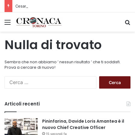
Cesana Torinese: il secondo weekend di agosto apre il cuore dell’estate
Menu
C
Nulla di trovato
Sembra che non abbiamo ’ nessun risultato ’ che ti soddisfi.
Prova a cercare di nuovo!
R
i
c
e
Articoli recenti
r
c
a
Pininfarina, Davide Loris Amantea è il
p
nuovo Chief Creative Officer
e
15 secondi fa