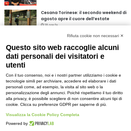
r
:
Cesana Torinese: il secondo weekend di
agosto apre il cuore dell’estate
18 ore fa
Rifiuta cookie non necessari ✕
Siccità: Il Piemonte avvia le procedure
per la richiesta dello stato di calamità
Questo sito web raccoglie alcuni
naturale
dati personali dei visitatori e
19 ore fa
utenti
Reale Mutua, ecco il programma del
precampionato
Con il tuo consenso, noi e i nostri partner utilizziamo i cookie e
22 ore fa
tecnologie simili per archiviare, accedere ed elaborare i dati
personali come, ad esempio, la visita al sito web o la
Nidi comunali: dalla Regione 1,5 milioni
personalizzazione degli annunci. Poiché rispettiamo il tuo diritto
di euro per ampliare gli orari dei servizi
alla privacy, è possibile scegliere di non consentire alcuni tipi di
cookie. Clicca su preferenze GDPR per saperne di più.
a parità di tariffa
1 giorno fa
Visualizza la Cookie Policy Completa
Eclissi di Sole del 12 agosto: potenziati i
Powered by
collegamenti verso la collina