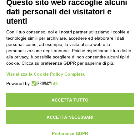
Questo sito web raccoglie alcuni
Grande partecipazione alla Festa della
dati personali dei visitatori e
Madonna della Neve al Rifugio Ciao
utenti
Pais
15 ore fa
Con il tuo consenso, noi e i nostri partner utilizziamo i cookie e
tecnologie simili per archiviare, accedere ed elaborare i dati
Pininfarina, Davide Loris Amantea è il
personali come, ad esempio, la visita al sito web o la
nuovo Chief Creative Officer
personalizzazione degli annunci. Poiché rispettiamo il tuo diritto
1 giorno fa
alla privacy, è possibile scegliere di non consentire alcuni tipi di
cookie. Clicca su preferenze GDPR per saperne di più.
Cesana Torinese: il secondo weekend di
agosto apre il cuore dell’estate
Visualizza la Cookie Policy Completa
2 giorni fa
Powered by
ACCETTA TUTTO
Visibileweb - IT03270560802 - info@cronacamilano.it
ACCETTA NECESSARI
Privacy Policy
Preferenze GDPR