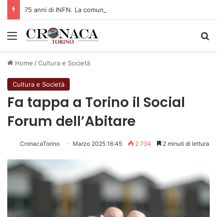
75 anni di INFN. La comunità, la storia, il futuro della ricerca in fisica fondamentale in Italia
Menu
C
Home
/
Cultura e Società
Cultura e Società
Fa tappa a Torino il Social
Forum dell’Abitare
CronacaTorino
Marzo 2025 16:45
2.734
2 minuti di lettura