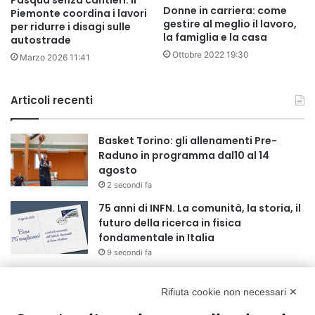
Donne in carriera: come
Piemonte coordina i lavori
gestire al meglio il lavoro,
per ridurre i disagi sulle
la famiglia e la casa
autostrade
Ottobre 2022 19:30
Marzo 2026 11:41
Articoli recenti
Basket Torino: gli allenamenti Pre-
Raduno in programma dal10 al 14
agosto
2 secondi fa
75 anni di INFN. La comunità, la storia, il
futuro della ricerca in fisica
fondamentale in Italia
9 secondi fa
Stop alla linea Torino-Bardonecchia
nel pieno della stagione turistica
Rifiuta cookie non necessari ✕
4 ore fa