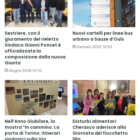
Sestriere, con il
Nuovi cartelli per linee bus
giuramento del rieletto
urbano a Sauze d’Oulx
Sindaco Gianni Poncet è
Gennaio 2025 10:53
ufficializzata la
composizione dalla nuova
Giunta
Giugno 2026 10:10
Nell’Anno Giubilare, la
Disturbi alimentari:
mostra “In cammino. La
Cherasco aderisce alla
porta di Torino: itinerari
Giornata del fiocchetto
sindonici sulla Via
lilla