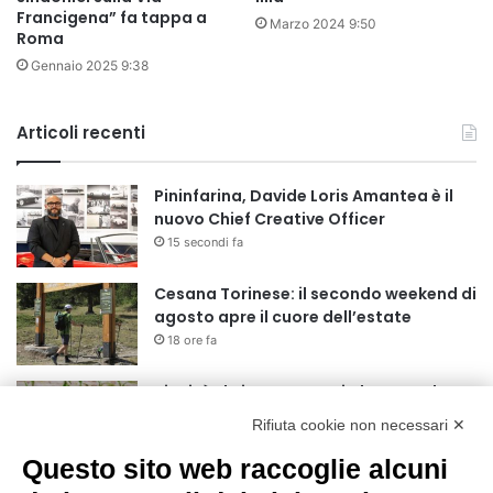
Francigena” fa tappa a
Marzo 2024 9:50
Roma
Gennaio 2025 9:38
Articoli recenti
Pininfarina, Davide Loris Amantea è il
nuovo Chief Creative Officer
15 secondi fa
Cesana Torinese: il secondo weekend di
agosto apre il cuore dell’estate
18 ore fa
Siccità: Il Piemonte avvia le procedure
per la richiesta dello stato di calamità
Rifiuta cookie non necessari ✕
naturale
Questo sito web raccoglie alcuni
19 ore fa