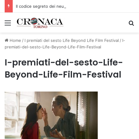
Il codice segreto dei neuroni: la memoria della nascita che costruisce il cervello
Menu
C
Home
/
I premiati del sesto Life Beyond Life Film Festival
/
I-
premiati-del-sesto-Life-Beyond-Life-Film-Festival
I-premiati-del-sesto-Life-
Beyond-Life-Film-Festival