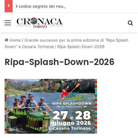
Il codice segreto dei neuroni: la memoria della nascita che costruisce il cervello
Menu
C
Home
/
Grande successo per la prima edizione di “Ripa Splash
Down” a Cesana Torinese
/
Ripa-Splash-Down-2026
Ripa-Splash-Down-2026