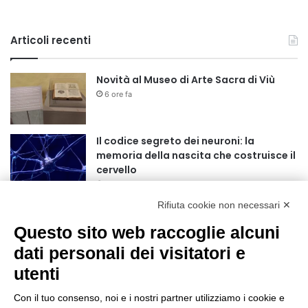
Articoli recenti
Novità al Museo di Arte Sacra di Viù
6 ore fa
Il codice segreto dei neuroni: la
memoria della nascita che costruisce il
cervello
7 ore fa
Rifiuta cookie non necessari ✕
Una guida alimentare per affrontare i
giorni più caldi: come idratarsi e cosa
Questo sito web raccoglie alcuni
portare in tavola a Ferragosto
dati personali dei visitatori e
11 ore fa
utenti
Basket Torino guarda al futuro:
accordo pluriennale con il giovane
Con il tuo consenso, noi e i nostri partner utilizziamo i cookie e
Alberto Mossi