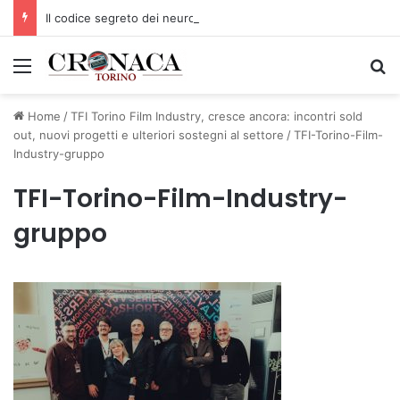
Il codice segreto dei neuroni: la memoria della nascita che costruisce il cervello
Menu
C
Home
/
TFI Torino Film Industry, cresce ancora: incontri sold
out, nuovi progetti e ulteriori sostegni al settore
/
TFI-Torino-Film-
Industry-gruppo
TFI-Torino-Film-Industry-
gruppo