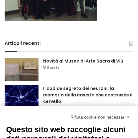
Articoli recenti
Novità al Museo di Arte Sacra di Viù
6 ore fa
Il codice segreto dei neuroni: la
memoria della nascita che costruisce il
cervello
7 ore fa
Rifiuta cookie non necessari ✕
Una guida alimentare per affrontare i
giorni più caldi: come idratarsi e cosa
Questo sito web raccoglie alcuni
portare in tavola a Ferragosto
11 ore fa