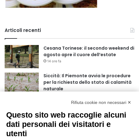
Articoli recenti
Cesana Torinese: il secondo weekend di
agosto apre il cuore dell’estate
14 ore fa
Siccità: Il Piemonte avvia le procedure
per la richiesta dello stato di calamità
naturale
15 ore fa
Rifiuta cookie non necessari ✕
Reale Mutua, ecco il programma del
precampionato
Questo sito web raccoglie alcuni
18 ore fa
dati personali dei visitatori e
utenti
Nidi comunali: dalla Regione 1,5 milioni