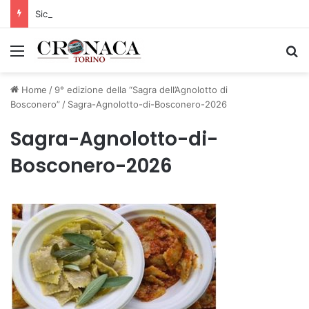
Siccità: Il Piemonte avvia le procedure per la richiesta dello stato di calamità naturale
Menu
C
Home
/
9° edizione della “Sagra dell’Agnolotto di
Bosconero”
/
Sagra-Agnolotto-di-Bosconero-2026
Sagra-Agnolotto-di-
Bosconero-2026