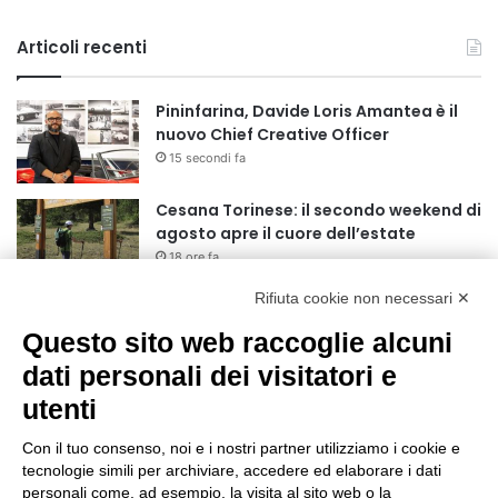
Articoli recenti
Pininfarina, Davide Loris Amantea è il
nuovo Chief Creative Officer
15 secondi fa
Cesana Torinese: il secondo weekend di
agosto apre il cuore dell’estate
18 ore fa
Rifiuta cookie non necessari ✕
Siccità: Il Piemonte avvia le procedure
per la richiesta dello stato di calamità
Questo sito web raccoglie alcuni
naturale
dati personali dei visitatori e
19 ore fa
utenti
Reale Mutua, ecco il programma del
precampionato
Con il tuo consenso, noi e i nostri partner utilizziamo i cookie e
22 ore fa
tecnologie simili per archiviare, accedere ed elaborare i dati
personali come, ad esempio, la visita al sito web o la