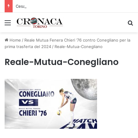
Cesana Torinese: il secondo weekend di agosto apre il cuore dell’estate
Menu
C
Home
/
Reale Mutua Fenera Chieri ’76 contro Conegliano per la
prima trasferta del 2024
/
Reale-Mutua-Conegliano
Reale-Mutua-Conegliano