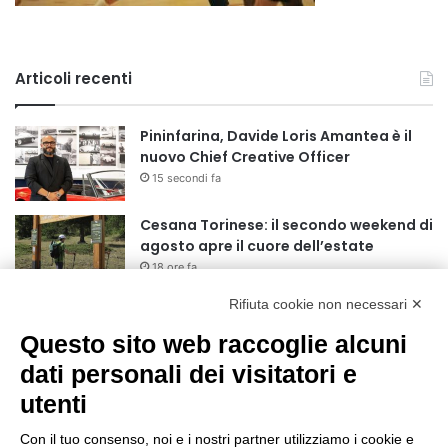
Articoli recenti
Pininfarina, Davide Loris Amantea è il
nuovo Chief Creative Officer
15 secondi fa
Cesana Torinese: il secondo weekend di
agosto apre il cuore dell’estate
18 ore fa
Rifiuta cookie non necessari ✕
Siccità: Il Piemonte avvia le procedure
per la richiesta dello stato di calamità
Questo sito web raccoglie alcuni
naturale
dati personali dei visitatori e
19 ore fa
utenti
Reale Mutua, ecco il programma del
precampionato
Con il tuo consenso, noi e i nostri partner utilizziamo i cookie e