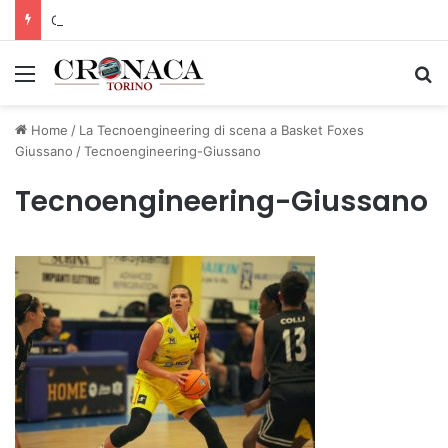
Cesana Torinese: il secondo weekend di agosto apre il cuore dell’estate
Menu
C
Home
/
La Tecnoengineering di scena a Basket Foxes
Giussano
/
Tecnoengineering-Giussano
Tecnoengineering-Giussano