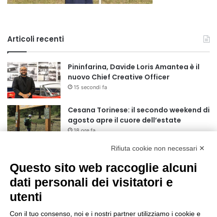
Articoli recenti
Pininfarina, Davide Loris Amantea è il
nuovo Chief Creative Officer
15 secondi fa
Cesana Torinese: il secondo weekend di
agosto apre il cuore dell’estate
18 ore fa
Rifiuta cookie non necessari ✕
Siccità: Il Piemonte avvia le procedure
per la richiesta dello stato di calamità
Questo sito web raccoglie alcuni
naturale
dati personali dei visitatori e
19 ore fa
utenti
Reale Mutua, ecco il programma del
precampionato
Con il tuo consenso, noi e i nostri partner utilizziamo i cookie e