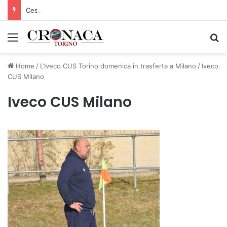
Cesana Torinese: il secondo weekend di agosto apre il cuore dell’estate
Menu
C
Home
/
L’Iveco CUS Torino domenica in trasferta a Milano
/
Iveco
CUS Milano
Iveco CUS Milano