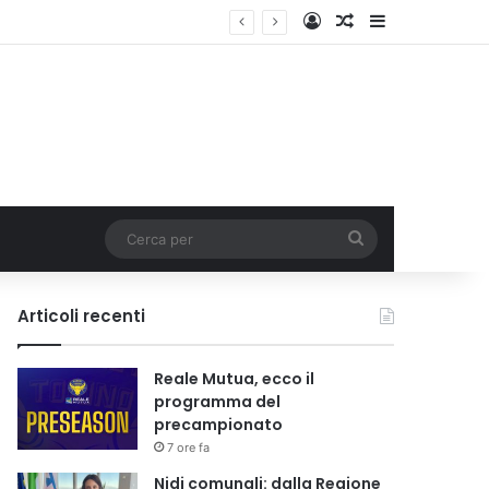
Accedi
Un articolo a c
Barra lateral
i tariffa
Cerca
per
Articoli recenti
Reale Mutua, ecco il
programma del
precampionato
7 ore fa
Nidi comunali: dalla Regione