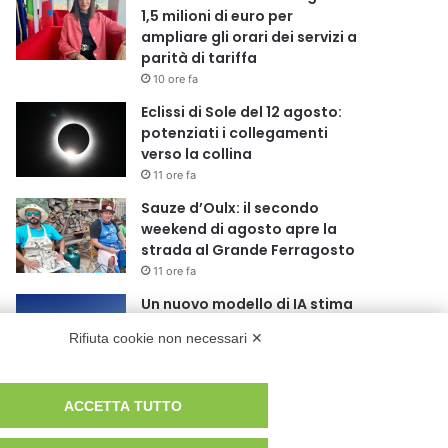
1,5 milioni di euro per
ampliare gli orari dei servizi a
parità di tariffa
10 ore fa
Eclissi di Sole del 12 agosto:
potenziati i collegamenti
verso la collina
11 ore fa
Sauze d’Oulx: il secondo
weekend di agosto apre la
strada al Grande Ferragosto
11 ore fa
Un nuovo modello di IA stima
il volume dei ghiacciai del
Rifiuta cookie non necessari ✕
pianeta
12 ore fa
Al San Luigi Gonzaga
ACCETTA TUTTO
restituita la vista a un occhio
senza più speranze