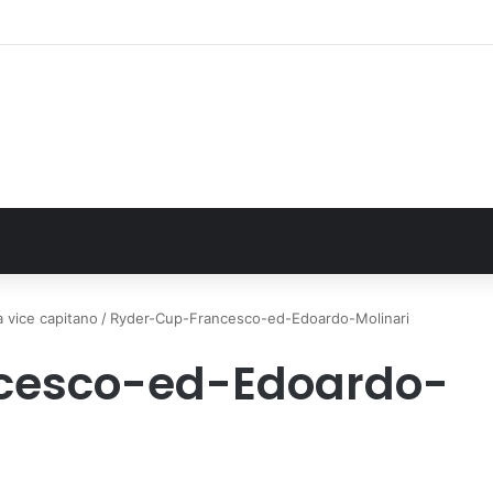
alla Regione 1,5 milioni di euro per ampliare gli orari dei servizi a parità d
a vice capitano
/
Ryder-Cup-Francesco-ed-Edoardo-Molinari
cesco-ed-Edoardo-