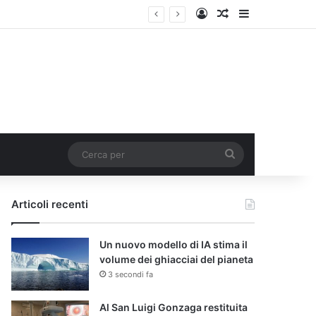
Accedi
Un articolo a c
Barra lateral
Cerca
per
Articoli recenti
Un nuovo modello di IA stima il
volume dei ghiacciai del pianeta
3 secondi fa
Al San Luigi Gonzaga restituita