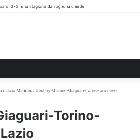
pardi 3×3, una stagione da sogno si chiude alle Finals di Riccione
a i Lazio Marines
/
Destiny-Giulaini-Giaguari-Torino-preview-
Giaguari-Torino-
Lazio