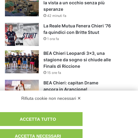
la vista a un occhio senza più
speranze
42 minuti fa
La Reale Mutua Fenera Chieri ‘76
fa quindici con Britte Stuut
1 ora fa
BEA Chieri Leopardi 3×3, una
stagione da sogno si chiude alle
Finals di Riccione
15 ore fa
BEA Chieri: capitan Drame
ancora in Arancione!
16 ore fa
Rifiuta cookie non necessari ✕
Novità al Museo di Arte Sacra di
Viù
ACCETTA TUTTO
18 ore fa
ACCETTA NECESSARI