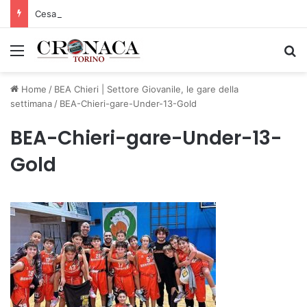
Cesana Torinese: il secondo weekend di agosto apre il cuore dell’estate
Menu
C
Home
/
BEA Chieri | Settore Giovanile, le gare della
settimana
/
BEA-Chieri-gare-Under-13-Gold
BEA-Chieri-gare-Under-13-
Gold