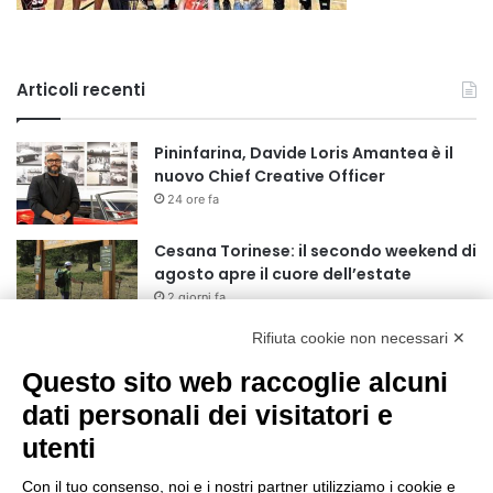
Articoli recenti
Pininfarina, Davide Loris Amantea è il
nuovo Chief Creative Officer
24 ore fa
Cesana Torinese: il secondo weekend di
agosto apre il cuore dell’estate
2 giorni fa
Rifiuta cookie non necessari ✕
Siccità: Il Piemonte avvia le procedure
per la richiesta dello stato di calamità
Questo sito web raccoglie alcuni
naturale
dati personali dei visitatori e
2 giorni fa
utenti
Reale Mutua, ecco il programma del
precampionato
Con il tuo consenso, noi e i nostri partner utilizziamo i cookie e