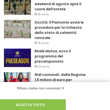
weekend di agosto apre il
cuore dell’estate
18 ore fa
Siccità: Il Piemonte avvia le
procedure per la richiesta
dello stato di calamità
naturale
19 ore fa
Reale Mutua, ecco il
programma del
precampionato
22 ore fa
Nidi comunali: dalla Regione
1,5 milioni di euro per
ampliare gli orari dei servizi a
Rifiuta cookie non necessari ✕
parità di tariffa
1 giorno fa
Eclissi di Sole del 12 agosto:
ACCETTA TUTTO
potenziati i collegamenti