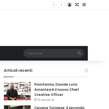
Accedi
Un articolo a c
Barra lateral
Cerca
per
Articoli recenti
Pininfarina, Davide Loris
Amantea è il nuovo Chief
Creative Officer
15 secondi fa
Cesana Torinese: il secondo