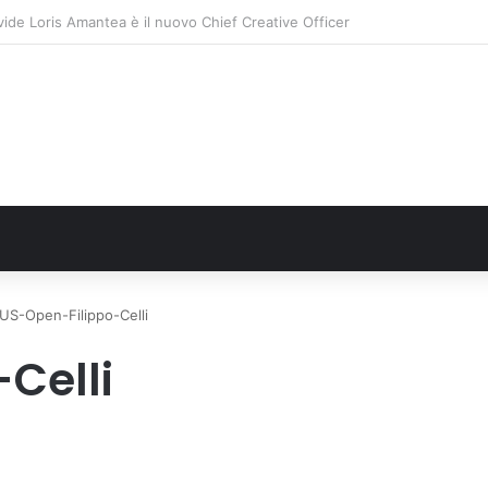
e: il secondo weekend di agosto apre il cuore dell’estate
US-Open-Filippo-Celli
Celli