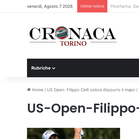
venerdì, Agosto 7 2026
Ultime notizie
Cesana Torines
Rubriche
Home
/
US Open: Filippo Celli colora d’azzurro il major
/
US-Open-Filippo-