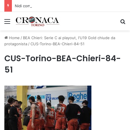
Nidi comunali: dalla Regione 1,5 milioni di euro per ampliare gli orari dei servizi a parità di tariffa
Menu
C
Home
/
BEA Chieri: Serie C ai playout, l'U19 Gold chiude da
protagonista
/
CUS-Torino-BEA-Chieri-84-51
CUS-Torino-BEA-Chieri-84-
51