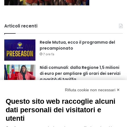
Articoli recenti
Reale Mutua, ecco il programma del
precampionato
7 ore fa
Nidi comunali: dalla Regione 1,5 milioni
di euro per ampliare gli orari dei servizi
a parità di tariffa
10 ore fa
Rifiuta cookie non necessari ✕
Eclissi di Sole del 12 agosto: potenziati i
Questo sito web raccoglie alcuni
collegamenti verso la collina
11 ore fa
dati personali dei visitatori e
utenti
Sauze d’Oulx: il secondo weekend di
agosto apre la strada al Grande