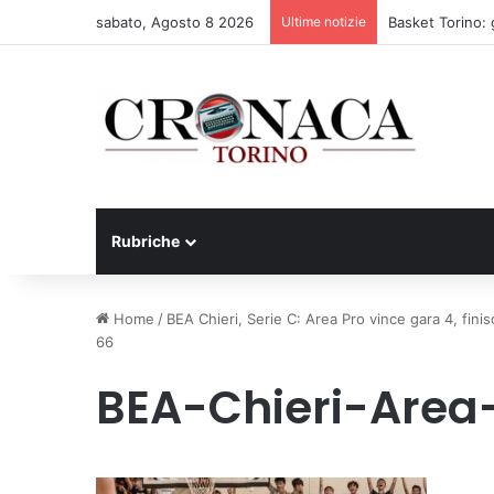
sabato, Agosto 8 2026
Ultime notizie
Basket Torino: 
Rubriche
Home
/
BEA Chieri, Serie C: Area Pro vince gara 4, finis
66
BEA-Chieri-Are