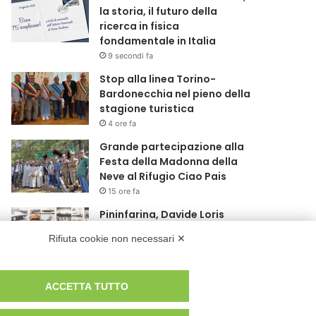
la storia, il futuro della
ricerca in fisica
fondamentale in Italia
9 secondi fa
Stop alla linea Torino-
Bardonecchia nel pieno della
stagione turistica
4 ore fa
Grande partecipazione alla
Festa della Madonna della
Neve al Rifugio Ciao Pais
15 ore fa
Pininfarina, Davide Loris
Amantea è il nuovo Chief
Rifiuta cookie non necessari ✕
Creative Officer
1 giorno fa
Cesana Torinese: il secondo
ACCETTA TUTTO
weekend di agosto apre il
cuore dell’estate