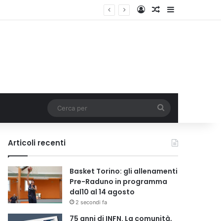
Accedi
Un articolo a c
Barra lateral
Cerca
per
Articoli recenti
Basket Torino: gli allenamenti
Pre-Raduno in programma
dal10 al 14 agosto
2 secondi fa
75 anni di INFN. La comunità,