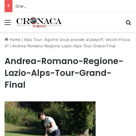
Grande successo per la Mezza Maratona di Sestriere “Memorial Pelle”
Menu
C
Home
/
Alps Tour: Aguirre Izcue prevale al playoff, Vecchi Fossa
4°
/
Andrea-Romano-Regione-Lazio-Alps-Tour-Grand-Final
Andrea-Romano-Regione-
Lazio-Alps-Tour-Grand-
Final