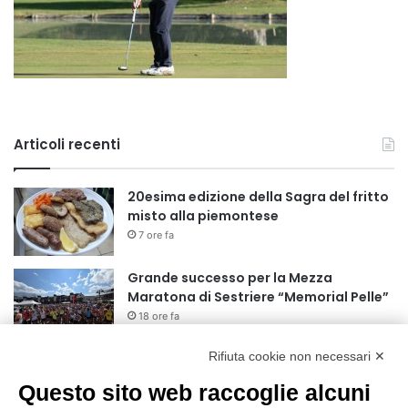
Articoli recenti
20esima edizione della Sagra del fritto
misto alla piemontese
7 ore fa
Grande successo per la Mezza
Maratona di Sestriere “Memorial Pelle”
18 ore fa
Rifiuta cookie non necessari ✕
Basket Torino: gli allenamenti Pre-
Raduno in programma dal10 al 14
Questo sito web raccoglie alcuni
agosto