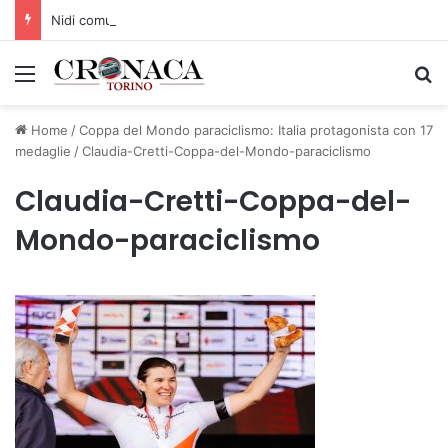
Nidi comunali: dalla Regione 1,5 milioni di euro per ampliare gli orari dei servizi a parità di tariffa
Menu
C
Home
/
Coppa del Mondo paraciclismo: Italia protagonista con 17
medaglie
/
Claudia-Cretti-Coppa-del-Mondo-paraciclismo
Claudia-Cretti-Coppa-del-
Mondo-paraciclismo