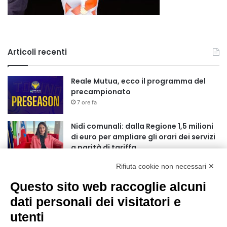
Articoli recenti
Reale Mutua, ecco il programma del
precampionato
7 ore fa
Nidi comunali: dalla Regione 1,5 milioni
di euro per ampliare gli orari dei servizi
a parità di tariffa
10 ore fa
Rifiuta cookie non necessari ✕
Eclissi di Sole del 12 agosto: potenziati i
Questo sito web raccoglie alcuni
collegamenti verso la collina
11 ore fa
dati personali dei visitatori e
utenti
Sauze d’Oulx: il secondo weekend di