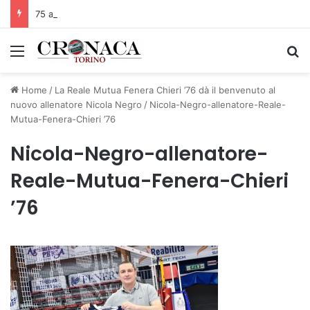
75 anni di INFN. La comunità, la storia, il futuro della ricerca in fisica fondamentale in Italia
Menu
C
Home
/
La Reale Mutua Fenera Chieri ’76 dà il benvenuto al
nuovo allenatore Nicola Negro
/
Nicola-Negro-allenatore-Reale-
Mutua-Fenera-Chieri ’76
Nicola-Negro-allenatore-
Reale-Mutua-Fenera-Chieri
’76