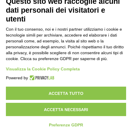
Questo sito web raccoglie alcuni
nel pieno della stagione turistica
4 ore fa
dati personali dei visitatori e
utenti
Grande partecipazione alla Festa della
Madonna della Neve al Rifugio Ciao
Con il tuo consenso, noi e i nostri partner utilizziamo i cookie e
Pais
tecnologie simili per archiviare, accedere ed elaborare i dati
15 ore fa
personali come, ad esempio, la visita al sito web o la
personalizzazione degli annunci. Poiché rispettiamo il tuo diritto
Pininfarina, Davide Loris Amantea è il
alla privacy, è possibile scegliere di non consentire alcuni tipi di
nuovo Chief Creative Officer
cookie. Clicca su preferenze GDPR per saperne di più.
1 giorno fa
Visualizza la Cookie Policy Completa
Cesana Torinese: il secondo weekend di
Powered by
agosto apre il cuore dell’estate
2 giorni fa
ACCETTA TUTTO
ACCETTA NECESSARI
Visibileweb - IT03270560802 - info@cronacamilano.it
Privacy Policy
Preferenze GDPR