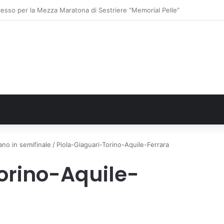
o: gli allenamenti Pre-Raduno in programma dal10 al 14 agosto
ano in semifinale
/
Piola-Giaguari-Torino-Aquile-Ferrara
orino-Aquile-