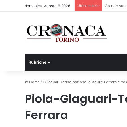
domenica, Agosto 9 2026
Ultime notizie
Basket Torin
Rubriche
Home
/
I Giaguari Torino battono le Aquile Ferrara e vol
Piola-Giaguari-T
Ferrara