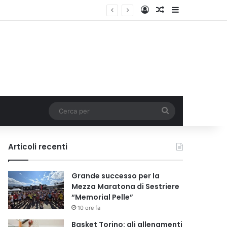
Accedi
Un articolo a c
Barra lateral
Cerca
per
Articoli recenti
Grande successo per la
Mezza Maratona di Sestriere
“Memorial Pelle”
10 ore fa
Basket Torino: gli allenamenti