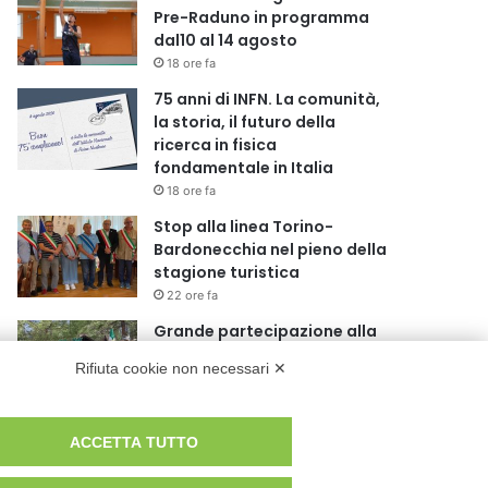
Pre-Raduno in programma
dal10 al 14 agosto
18 ore fa
75 anni di INFN. La comunità,
la storia, il futuro della
ricerca in fisica
fondamentale in Italia
18 ore fa
Stop alla linea Torino-
Bardonecchia nel pieno della
stagione turistica
22 ore fa
Grande partecipazione alla
Festa della Madonna della
Rifiuta cookie non necessari ✕
Neve al Rifugio Ciao Pais
1 giorno fa
Pininfarina, Davide Loris
ACCETTA TUTTO
Amantea è il nuovo Chief
Creative Officer