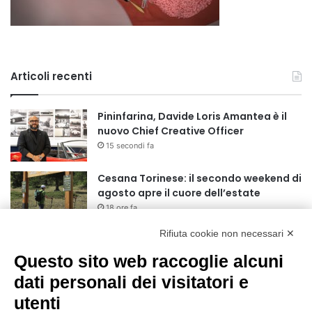
Articoli recenti
Pininfarina, Davide Loris Amantea è il
nuovo Chief Creative Officer
15 secondi fa
Cesana Torinese: il secondo weekend di
agosto apre il cuore dell’estate
18 ore fa
Rifiuta cookie non necessari ✕
Siccità: Il Piemonte avvia le procedure
per la richiesta dello stato di calamità
Questo sito web raccoglie alcuni
naturale
dati personali dei visitatori e
19 ore fa
utenti
Reale Mutua, ecco il programma del