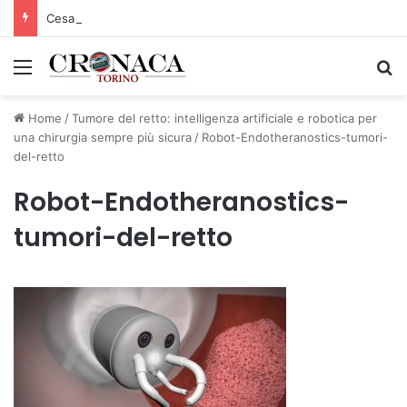
Cesana Torinese: il secondo weekend di agosto apre il cuore dell’estate
Menu
C
Home
/
Tumore del retto: intelligenza artificiale e robotica per
una chirurgia sempre più sicura
/
Robot-Endotheranostics-tumori-
del-retto
Robot-Endotheranostics-
tumori-del-retto