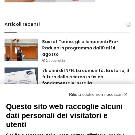
Articoli recenti
Basket Torino: gli allenamenti Pre-
Raduno in programma dal10 al 14
agosto
2 secondi fa
75 anni di INFN. La comunità, la storia, il
futuro della ricerca in fisica
fondamentale in Italia
9 secondi fa
Rifiuta cookie non necessari ✕
Stop alla linea Torino-Bardonecchia
Questo sito web raccoglie alcuni
nel pieno della stagione turistica
4 ore fa
dati personali dei visitatori e
utenti
Grande partecipazione alla Festa della
Madonna della Neve al Rifugio Ciao