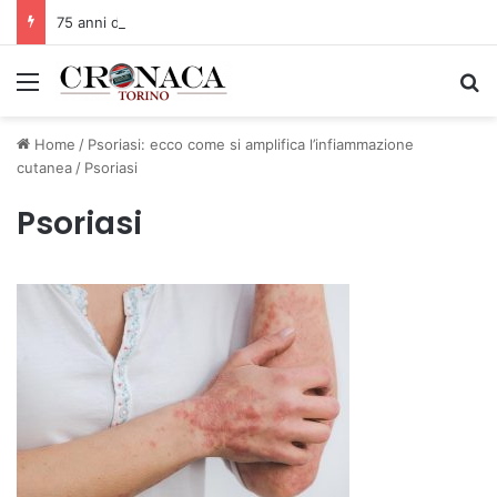
75 anni di INFN. La comunità, la storia, il futuro della ricerca in fisica fondamentale in Italia
Menu
C
Home
/
Psoriasi: ecco come si amplifica l’infiammazione
cutanea
/
Psoriasi
Psoriasi