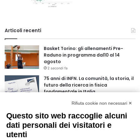
Articoli recenti
Basket Torino: gli allenamenti Pre-
Raduno in programma dal10 al 14
agosto
2 secondi fa
75 anni di INFN. La comunità, la storia, il
futuro della ricerca in fisica
fondamentale in Italia
9 secondi fa
Rifiuta cookie non necessari ✕
Stop alla linea Torino-Bardonecchia
Questo sito web raccoglie alcuni
nel pieno della stagione turistica
4 ore fa
dati personali dei visitatori e
utenti
Grande partecipazione alla Festa della