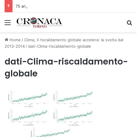
75 anni di INFN. La comunità, la storia, il futuro della ricerca in fisica fondamentale in Italia
Menu
C
Home
/
Clima, il riscaldamento globale accelera: la svolta dal
2013-2014
/
dati-Clima-riscaldamento-globale
dati-Clima-riscaldamento-
globale