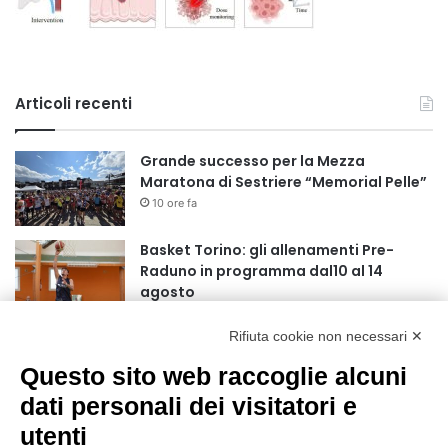
Articoli recenti
Grande successo per la Mezza
Maratona di Sestriere “Memorial Pelle”
10 ore fa
Basket Torino: gli allenamenti Pre-
Raduno in programma dal10 al 14
agosto
18 ore fa
Rifiuta cookie non necessari ✕
75 anni di INFN. La comunità, la storia, il
futuro della ricerca in fisica
Questo sito web raccoglie alcuni
fondamentale in Italia
dati personali dei visitatori e
18 ore fa
utenti
Stop alla linea Torino-Bardonecchia