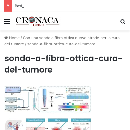
Basket Torino: gli allenamenti Pre-Raduno in programma dal10 al 14 agosto
Menu
C
Home
/
Con una sonda a fibra ottica nuove strade per la cura
del tumore
/
sonda-a-fibra-ottica-cura-del-tumore
sonda-a-fibra-ottica-cura-
del-tumore