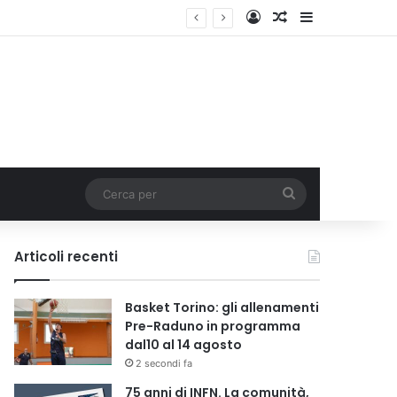
Accedi
Un articolo a c
Barra lateral
Cerca
per
Articoli recenti
Basket Torino: gli allenamenti
Pre-Raduno in programma
dal10 al 14 agosto
2 secondi fa
75 anni di INFN. La comunità,