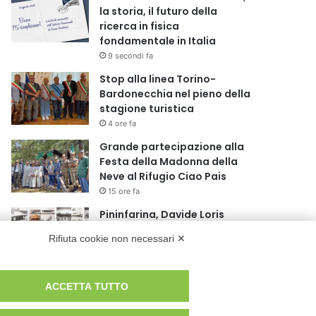
la storia, il futuro della
ricerca in fisica
fondamentale in Italia
9 secondi fa
Stop alla linea Torino-
Bardonecchia nel pieno della
stagione turistica
4 ore fa
Grande partecipazione alla
Festa della Madonna della
Neve al Rifugio Ciao Pais
15 ore fa
Pininfarina, Davide Loris
Amantea è il nuovo Chief
Rifiuta cookie non necessari ✕
Creative Officer
1 giorno fa
Cesana Torinese: il secondo
ACCETTA TUTTO
weekend di agosto apre il
cuore dell’estate