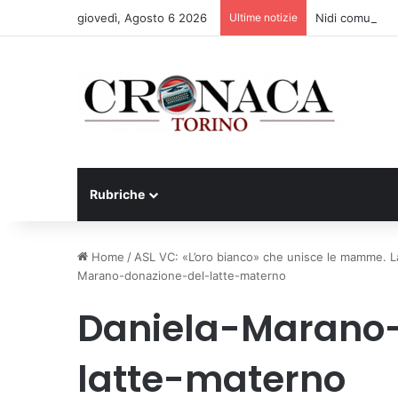
giovedì, Agosto 6 2026
Ultime notizie
Nidi comunali: d
Rubriche
Home
/
ASL VC: «L’oro bianco» che unisce le mamme. La 
Marano-donazione-del-latte-materno
Daniela-Marano
latte-materno