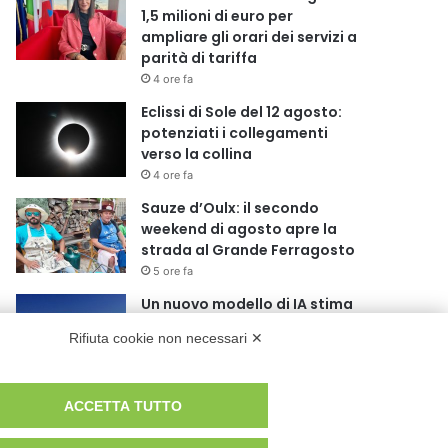
1,5 milioni di euro per
ampliare gli orari dei servizi a
parità di tariffa
4 ore fa
Eclissi di Sole del 12 agosto:
potenziati i collegamenti
verso la collina
4 ore fa
Sauze d’Oulx: il secondo
weekend di agosto apre la
strada al Grande Ferragosto
5 ore fa
Un nuovo modello di IA stima
il volume dei ghiacciai del
Rifiuta cookie non necessari ✕
pianeta
5 ore fa
Al San Luigi Gonzaga
ACCETTA TUTTO
restituita la vista a un occhio
senza più speranze