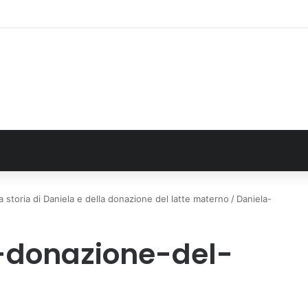
alla Regione 1,5 milioni di euro per ampliare gli orari dei servizi a parità d
storia di Daniela e della donazione del latte materno
/
Daniela-
-donazione-del-