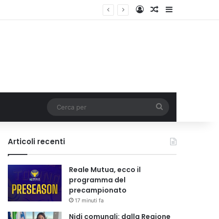
Accedi
Un articolo a c
Barra lateral
i tariffa
Cerca
per
Articoli recenti
Reale Mutua, ecco il
programma del
precampionato
17 minuti fa
Nidi comunali: dalla Regione