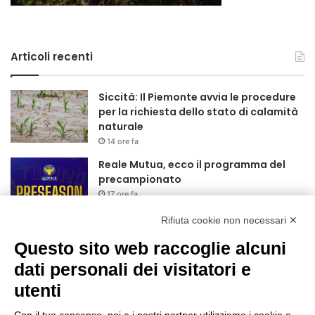
Articoli recenti
Siccità: Il Piemonte avvia le procedure
per la richiesta dello stato di calamità
naturale
14 ore fa
Reale Mutua, ecco il programma del
precampionato
17 ore fa
Rifiuta cookie non necessari ✕
Nidi comunali: dalla Regione 1,5 milioni
di euro per ampliare gli orari dei servizi
Questo sito web raccoglie alcuni
a parità di tariffa
dati personali dei visitatori e
20 ore fa
utenti
Eclissi di Sole del 12 agosto: potenziati i
collegamenti verso la collina