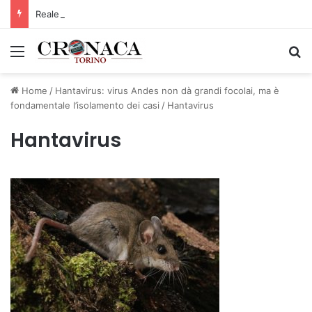
Reale Mutua, ecco il programma del precampionato
Menu
C
Home
/
Hantavirus: virus Andes non dà grandi focolai, ma è
fondamentale l’isolamento dei casi
/
Hantavirus
Hantavirus