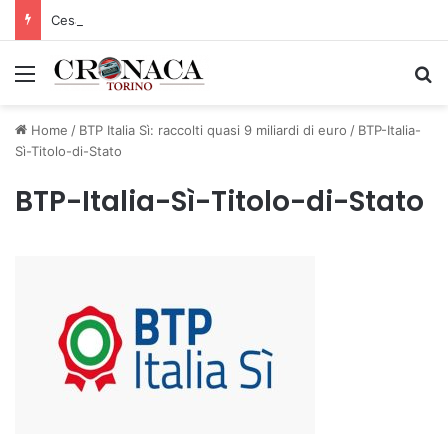
Cesana Torinese: il secondo weekend di agosto apre il cuore dell’estate
Menu
C
Home
/
BTP Italia Sì: raccolti quasi 9 miliardi di euro
/
BTP-Italia-
Sì-Titolo-di-Stato
BTP-Italia-Sì-Titolo-di-Stato