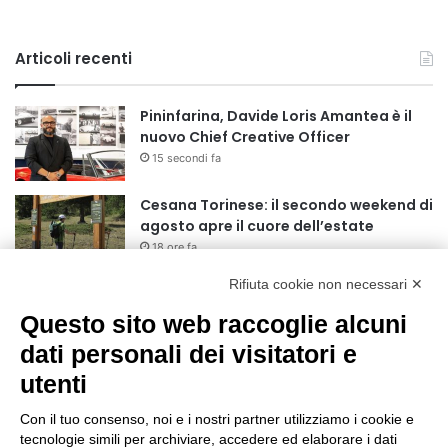
Articoli recenti
Pininfarina, Davide Loris Amantea è il
nuovo Chief Creative Officer
15 secondi fa
Cesana Torinese: il secondo weekend di
agosto apre il cuore dell’estate
18 ore fa
Rifiuta cookie non necessari ✕
Siccità: Il Piemonte avvia le procedure
per la richiesta dello stato di calamità
Questo sito web raccoglie alcuni
naturale
dati personali dei visitatori e
19 ore fa
utenti
Reale Mutua, ecco il programma del
precampionato
Con il tuo consenso, noi e i nostri partner utilizziamo i cookie e
22 ore fa
tecnologie simili per archiviare, accedere ed elaborare i dati