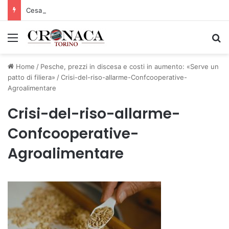
Cesana Torinese: il secondo weekend di agosto apre il cuore dell’estate
Menu
C
Home
/
Pesche, prezzi in discesa e costi in aumento: «Serve un
patto di filiera»
/
Crisi-del-riso-allarme-Confcooperative-
Agroalimentare
Crisi-del-riso-allarme-
Confcooperative-
Agroalimentare