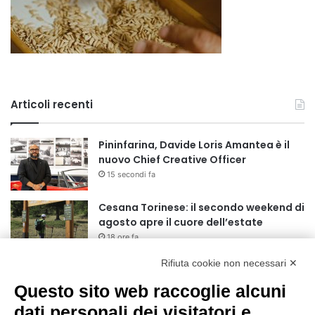
Articoli recenti
Pininfarina, Davide Loris Amantea è il
nuovo Chief Creative Officer
15 secondi fa
Cesana Torinese: il secondo weekend di
agosto apre il cuore dell’estate
18 ore fa
Rifiuta cookie non necessari ✕
Siccità: Il Piemonte avvia le procedure
per la richiesta dello stato di calamità
Questo sito web raccoglie alcuni
naturale
dati personali dei visitatori e
19 ore fa