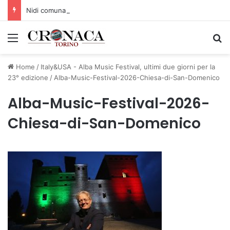
Nidi comunali: dalla Regione 1,5 milioni di euro per ampliare gli orari dei servizi a parità di tariffa
Menu
C
Home
/
Italy&USA - Alba Music Festival, ultimi due giorni per la
23° edizione
/
Alba-Music-Festival-2026-Chiesa-di-San-Domenico
Alba-Music-Festival-2026-
Chiesa-di-San-Domenico