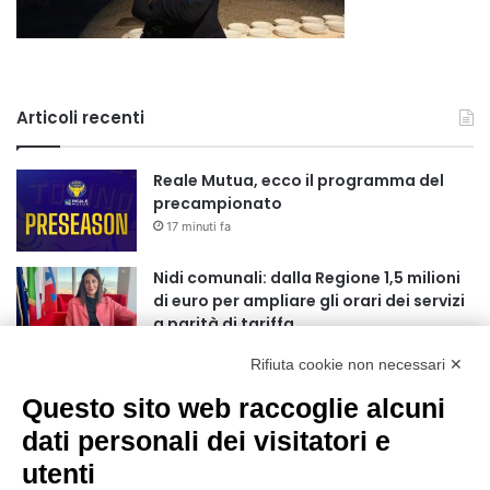
Articoli recenti
Reale Mutua, ecco il programma del
precampionato
17 minuti fa
Nidi comunali: dalla Regione 1,5 milioni
di euro per ampliare gli orari dei servizi
a parità di tariffa
4 ore fa
Rifiuta cookie non necessari ✕
Eclissi di Sole del 12 agosto: potenziati i
Questo sito web raccoglie alcuni
collegamenti verso la collina
4 ore fa
dati personali dei visitatori e
utenti
Sauze d’Oulx: il secondo weekend di