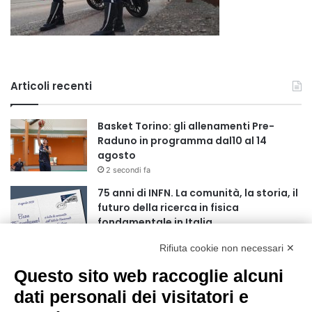
Articoli recenti
Basket Torino: gli allenamenti Pre-
Raduno in programma dal10 al 14
agosto
2 secondi fa
75 anni di INFN. La comunità, la storia, il
futuro della ricerca in fisica
fondamentale in Italia
9 secondi fa
Rifiuta cookie non necessari ✕
Stop alla linea Torino-Bardonecchia
Questo sito web raccoglie alcuni
nel pieno della stagione turistica
4 ore fa
dati personali dei visitatori e