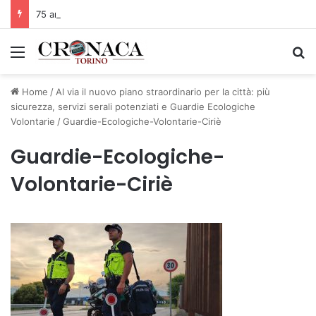
75 anni di INFN. La comunità, la storia, il futuro della ricerca in fisica fondamentale in Italia
Menu
C
Home
/
Al via il nuovo piano straordinario per la città: più
sicurezza, servizi serali potenziati e Guardie Ecologiche
Volontarie
/
Guardie-Ecologiche-Volontarie-Ciriè
Guardie-Ecologiche-
Volontarie-Ciriè