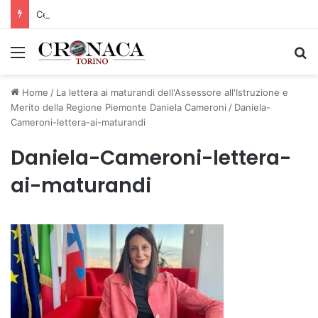
Cesana Torinese: il secondo weekend di agosto apre il cuore dell’estate
Menu
C
Home
/
La lettera ai maturandi dell'Assessore all'Istruzione e
Merito della Regione Piemonte Daniela Cameroni
/
Daniela-
Cameroni-lettera-ai-maturandi
Daniela-Cameroni-lettera-
ai-maturandi