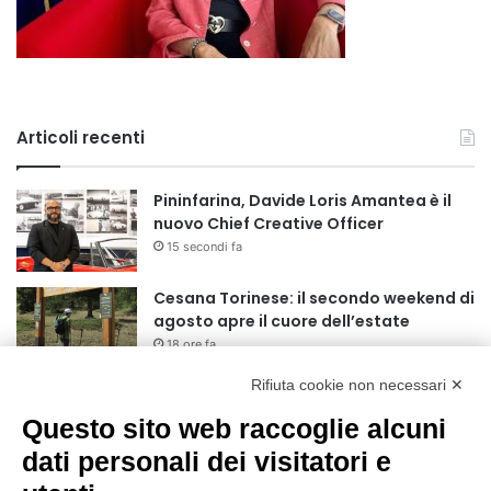
Articoli recenti
Pininfarina, Davide Loris Amantea è il
nuovo Chief Creative Officer
15 secondi fa
Cesana Torinese: il secondo weekend di
agosto apre il cuore dell’estate
18 ore fa
Rifiuta cookie non necessari ✕
Siccità: Il Piemonte avvia le procedure
per la richiesta dello stato di calamità
Questo sito web raccoglie alcuni
naturale
dati personali dei visitatori e
19 ore fa