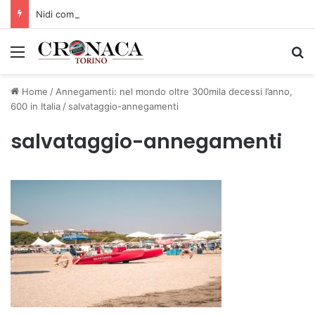
Nidi comunali: dalla Regione 1,5 milioni di euro per ampliare gli orari dei servizi a parità di tariffa
Menu
C
Home
/
Annegamenti: nel mondo oltre 300mila decessi l’anno,
600 in Italia
/
salvataggio-annegamenti
salvataggio-annegamenti