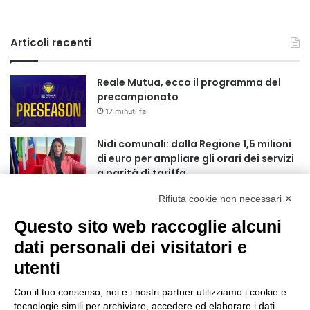
Articoli recenti
Reale Mutua, ecco il programma del
precampionato
17 minuti fa
Nidi comunali: dalla Regione 1,5 milioni
di euro per ampliare gli orari dei servizi
a parità di tariffa
4 ore fa
Rifiuta cookie non necessari ✕
Eclissi di Sole del 12 agosto: potenziati i
Questo sito web raccoglie alcuni
collegamenti verso la collina
4 ore fa
dati personali dei visitatori e
utenti
Sauze d’Oulx: il secondo weekend di
agosto apre la strada al Grande
Con il tuo consenso, noi e i nostri partner utilizziamo i cookie e
Ferragosto
tecnologie simili per archiviare, accedere ed elaborare i dati