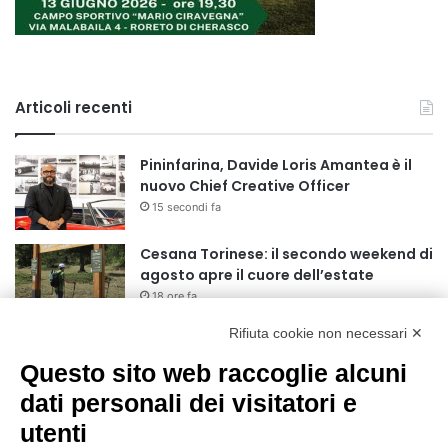
Articoli recenti
Pininfarina, Davide Loris Amantea è il
nuovo Chief Creative Officer
15 secondi fa
Cesana Torinese: il secondo weekend di
agosto apre il cuore dell’estate
18 ore fa
Rifiuta cookie non necessari ✕
Siccità: Il Piemonte avvia le procedure
per la richiesta dello stato di calamità
Questo sito web raccoglie alcuni
naturale
dati personali dei visitatori e
19 ore fa
utenti
Reale Mutua, ecco il programma del