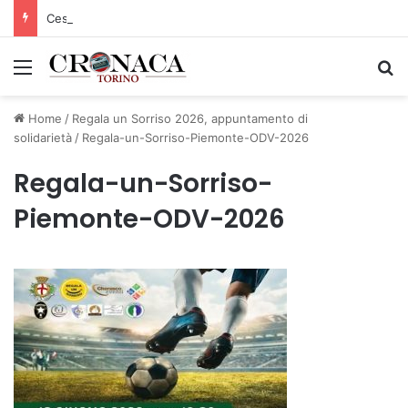
Cesana Torinese: il secondo weekend di agosto apre il cuore dell’estate
Menu
C
Home
/
Regala un Sorriso 2026, appuntamento di
solidarietà
/
Regala-un-Sorriso-Piemonte-ODV-2026
Regala-un-Sorriso-
Piemonte-ODV-2026