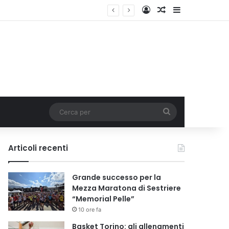
Accedi
Un articolo a c
Barra lateral
Cerca
per
Articoli recenti
Grande successo per la
Mezza Maratona di Sestriere
“Memorial Pelle”
10 ore fa
Basket Torino: gli allenamenti