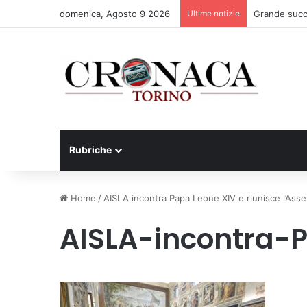
domenica, Agosto 9 2026
Ultime notizie
Grande succ
Rubriche
Home
/
AISLA incontra Papa Leone XIV e riunisce l’Ass
AISLA-incontra-