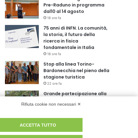
Pre-Raduno in programma
dal10 al 14 agosto
18 ore fa
75 anni di INFN. La comunità,
la storia, il futuro della
ricerca in fisica
fondamentale in Italia
18 ore fa
Stop alla linea Torino-
Bardonecchia nel pieno della
stagione turistica
22 ore fa
Grande partecipazione alla
Festa della Madonna della
Rifiuta cookie non necessari ✕
Neve al Rifugio Ciao Pais
1 giorno fa
Pininfarina, Davide Loris
ACCETTA TUTTO
Amantea è il nuovo Chief
Creative Officer