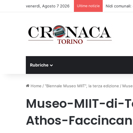
venerdì, Agosto 7 2026
Ultime notizie
Nidi comunali: d
Rubriche
Home
/
"Biennale Museo MIIT", la terza edizione
/
Museo
Museo-MIIT-di-T
Athos-Faccincan