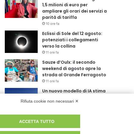
1,5 milioni di euro per
ampliare gli orari dei servizi a
parità di tariffa
10 ore fa
Eclissi di Sole del 12 agosto:
potenziati i collegamenti
verso la collina
11 ore fa
Sauze d’Oulx: il secondo
weekend di agosto apre la
strada al Grande Ferragosto
11 ore fa
Un nuovo modello di IA stima
il volume dei ghiacciai del
Rifiuta cookie non necessari ✕
pianeta
12 ore fa
Al San Luigi Gonzaga
ACCETTA TUTTO
restituita la vista a un occhio
senza più speranze