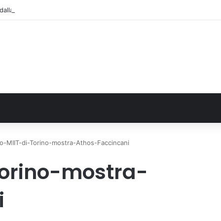
alla Regione 1,5 milioni di euro per ampliare gli orari dei servizi a parità d
-MIIT-di-Torino-mostra-Athos-Faccincani
orino-mostra-
i