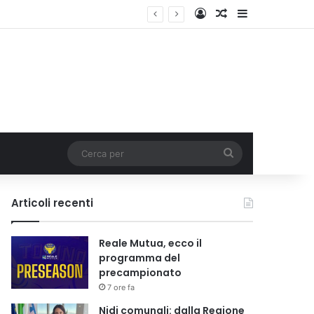
Accedi
Un articolo a c
Barra lateral
i tariffa
Cerca
per
Articoli recenti
Reale Mutua, ecco il
programma del
precampionato
7 ore fa
Nidi comunali: dalla Regione