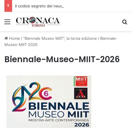
Il codice segreto dei neuroni: la memoria della nascita che costruisce il cervello
Menu
C
Home
/
"Biennale Museo MIIT", la terza edizione
/
Biennale-
Museo-MIIT-2026
Biennale-Museo-MIIT-2026