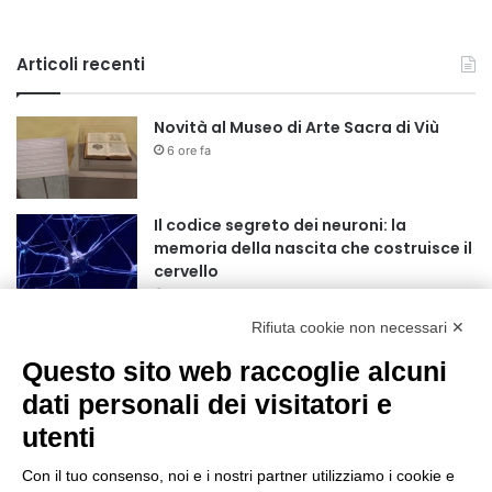
Articoli recenti
Novità al Museo di Arte Sacra di Viù
6 ore fa
Il codice segreto dei neuroni: la
memoria della nascita che costruisce il
cervello
7 ore fa
Rifiuta cookie non necessari ✕
Una guida alimentare per affrontare i
giorni più caldi: come idratarsi e cosa
Questo sito web raccoglie alcuni
portare in tavola a Ferragosto
dati personali dei visitatori e
11 ore fa
utenti
Basket Torino guarda al futuro:
accordo pluriennale con il giovane
Con il tuo consenso, noi e i nostri partner utilizziamo i cookie e
Alberto Mossi